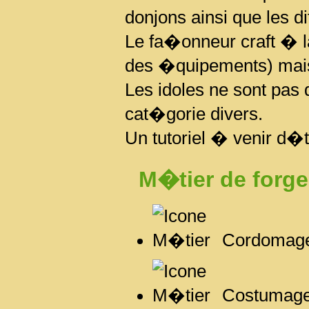
donjons ainsi que les d
Le fa�onneur craft � la
des �quipements) mais
Les idoles ne sont pas
cat�gorie divers.
Un tutoriel � venir d�t
M�tier de forg
Cordomag
Costumag