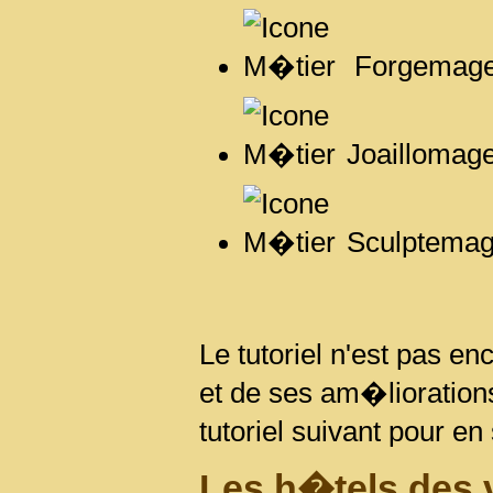
Forgemag
Joaillomag
Sculptema
Le tutoriel n'est pas e
et de ses am�liorations
tutoriel suivant pour en
Les h�tels des 