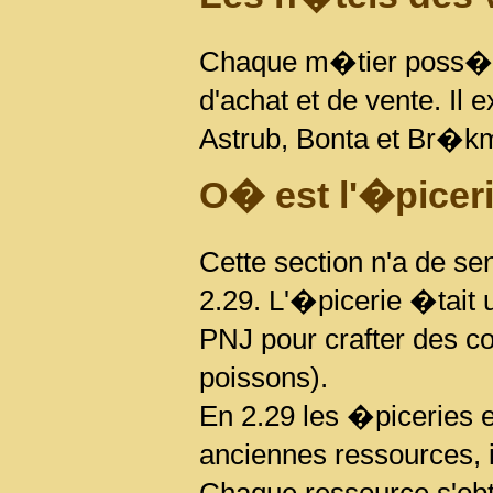
Chaque m�tier poss�de
d'achat et de vente. Il 
Astrub, Bonta et Br�k
O� est l'�piceri
Cette section n'a de s
2.29. L'�picerie �tait 
PNJ pour crafter des c
poissons).
En 2.29 les �piceries e
anciennes ressources, i