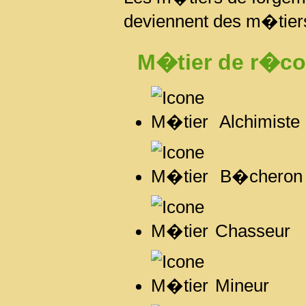
deviennent des m�tier
M�tier de r�col
Alchimiste
B�cheron
Chasseur
Mineur