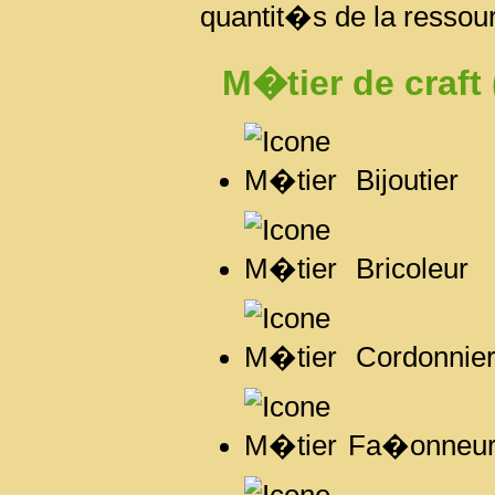
quantit�s de la resso
M�tier de craft
Bijoutier
Bricoleur
Cordonnie
Fa�onneu