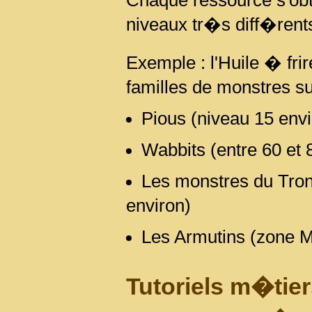
Chaque ressource s'obti
niveaux tr�s diff�rent
Exemple : l'Huile � frir
familles de monstres su
Pious (niveau 15 envi
Wabbits (entre 60 et 
Les monstres du Tro
environ)
Les Armutins (zone Mi
Tutoriels m�tier