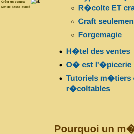
Créer un compte
R�colte ET cra
Mot de passe oublié
Craft seulemen
Forgemagie
H�tel des ventes
O� est l'�picerie
Tutoriels m�tiers
r�coltables
Pourquoi un m�t