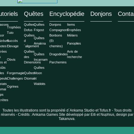
utoriels
Quêtes
Encyclopédie
Donjons
Conta
asses
Quêtes
Quêtes
Donjons
Items
Trophées
Dofus
Frigost
Compagnons
Trophées
Tuto
sor
Quêtes
Bonbons
Métiers
Quêtes
lizéum
Succès
d
(Et
Amakna
Panoplies
otes
Elevage
´aligement
chemins)
trées
Quêtes
Avis de
Quêtes
Dragodindes
s
des
recherche
Obvis
Incarnam
les et
Dimensions
Parchemins
oûts
Quêtes
les
Forgemagie
Quêtes
Moon
peuls
Challenges
Otomaï
et
stats
Wabbits
Ogrines
omai
ps
crètes
Toutes les illustrations sont la propriété d´Ankama Studio et Tofus.fr - Tous droits
réservés - Crédits : Ankama Games Site développé par Eiti et Nuphius, design par
Takanuva.