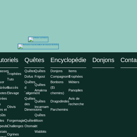
utoriels
Quêtes
Encyclopédie
Donjons
Conta
asses
Quêtes
Quêtes
Donjons
Items
Trophées
Dofus
Frigost
Compagnons
Trophées
Tuto
sor
Quêtes
Bonbons
Métiers
Quêtes
lizéum
Succès
d
(Et
Amakna
Panoplies
otes
Elevage
´aligement
chemins)
trées
Quêtes
Avis de
Quêtes
Dragodindes
s
des
recherche
Obvis
Incarnam
les et
Dimensions
Parchemins
oûts
Quêtes
les
Forgemagie
Quêtes
Moon
peuls
Challenges
Otomaï
et
stats
Wabbits
Ogrines
omai