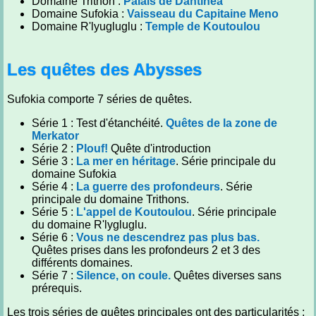
Domaine Trithon :
Palais de Dantinéa
Domaine Sufokia :
Vaisseau du Capitaine Meno
Domaine R'lyugluglu :
Temple de Koutoulou
Les quêtes des Abysses
Sufokia comporte 7 séries de quêtes.
Série 1 : Test d'étanchéité.
Quêtes de la zone de
Merkator
Série 2 :
Plouf!
Quête d'introduction
Série 3 :
La mer en héritage
. Série principale du
domaine Sufokia
Série 4 :
La guerre des profondeurs
. Série
principale du domaine Trithons.
Série 5 :
L'appel de Koutoulou
. Série principale
du domaine R'lygluglu.
Série 6 :
Vous ne descendrez pas plus bas.
Quêtes prises dans les profondeurs 2 et 3 des
différents domaines.
Série 7 :
Silence, on coule.
Quêtes diverses sans
prérequis.
Les trois séries de quêtes principales ont des particularités :