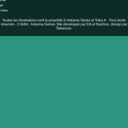
ps
crètes
Toutes les illustrations sont la propriété d´Ankama Studio et Tofus.fr - Tous droits
réservés - Crédits : Ankama Games Site développé par Eiti et Nuphius, design par
Takanuva.