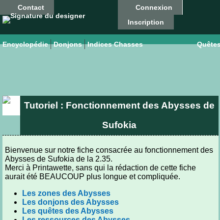
Contact
Connexion
Inscription
Encyclopédie
Donjons
Indices Chasses
Quête
Tutoriel : Fonctionnement des Abysses de
Sufokia
Bienvenue sur notre fiche consacrée au fonctionnement des
Abysses de Sufokia de la 2.35.
Merci à Printawette, sans qui la rédaction de cette fiche
aurait été BEAUCOUP plus longue et compliquée.
Les zones des Abysses
Les donjons des Abysses
Les quêtes des Abysses
Les ressources des Abysses